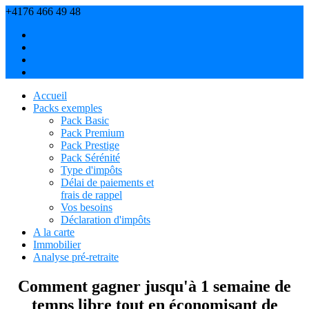
+4176 466 49 48
navetn[at]partenaireadmin.ch
À propos
Contact
On en parle
Confidentialité
Accueil
Packs exemples
Pack Basic
Pack Premium
Pack Prestige
Pack Sérénité
Type d'impôts
Délai de paiements et
frais de rappel
Vos besoins
Déclaration d'impôts
A la carte
Immobilier
Analyse pré-retraite
Comment gagner jusqu'à 1 semaine de
temps libre tout en économisant de