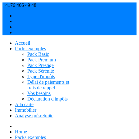
+4176 466 49 48
navetn[at]partenaireadmin.ch
À propos
Contact
On en parle
Confidentialité
Accueil
Packs exemples
Pack Basic
Pack Premium
Pack Prestige
Pack Sérénité
Type d'impôts
Délai de paiements et
frais de rappel
Vos besoins
Déclaration d'impôts
A la carte
Immobilier
Analyse pré-retraite
Home
Packs exemples